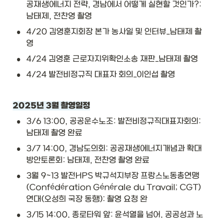
공재생에너지 전략, 경남에서 어떻게 실현할 것인가?: 
남태제, 전찬영 촬영
•
4/20 김영훈지회장 본가 농사일 및 인터뷰_남태제 촬
영
•
4/24 김영훈 근로자지위확인소송 재판_남태제 촬영
•
4/24 발전비정규직 대표자 회의_이인섭 촬영
2025년 3월 촬영일정
•
3/6 13:00, 공공운수노조: 발전비정규직대표자회의: 
남태제 촬영 완료
•
3/7 14:00, 경남도의회: 공공재생에너지개념과 확대
방안토론회: 남태제, 전찬영 촬영 완료
•
3월 9~13 발전HPS 박규석지부장 프랑스노동총연맹
(Confédération Générale du Travail; CGT)
연대(오성희 국장 동행): 촬영 요청 완
•
3/15 14:00, 종로타워 앞: 윤석열을 넘어, 공공성과 노