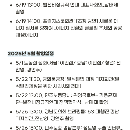
•
6/19 13:00, 발전비정규직 연대 대표자회의_남태제 
촬영
•
6/19 14:00, 프란치스코회관: [초청 강연] 새로운 에
너지 질서를 향하여 _에너지 전환의 글로벌 추세와 공공
재생에너지
2025년 5월 촬영일정
•
5/1 노동절 집회(서울: 이인섭/ 충남: 이인섭/ 창원: 전
찬영, 강언주)
•
5/22 11:30, 광화문광장: 탈석탄법 제정 기자회견(탈
석탄법제정을 위한 시민사회연대)
•
5/22 13:00, 민주노동당사: 권영국후보- 김용균재
단-발전비정규직연대 정책협약식_ 남태제 촬영
•
5/26 13:00, 경남도의회 브리핑룸: 531대행진 경남 
기자회견_전찬영, 강언주 촬영
•
5/26 15:00, 민주노총 경남본부: 정도영 구술 인터뷰_ 