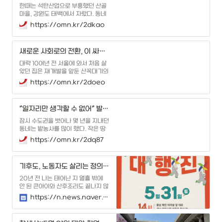
고 있다. 이 위기의 해결을 말하면서
한때는 석탄산업으로 부흥했던 산골
우리는 '재생에너지로의 ...
마을, 강원도 태백에서 자랐다. 동네
어른들은 "떠돌이 강아지도 만원짜리
https://omn.kr/2dkao
를 물고 다녔다"는 옛 시절의 농담을
두런거리곤 했다. 하지만 내가 유년을
보낸 2000년대 태백은 석탄산업합
새로운 사회로의 전환, 이 싸움에 달렸다
리화 정책 이후 이미 대부분의 탄광이
문을 닫고 그 자리엔 카지노가 들어서
대략 10여년 전 서울에 와서 처음 살
있었다. 폐광을 딛고 '지...
았던 집은 재개발을 앞둔 산꼭대기의
슬레이트 주택이었다. 여름에는 습기
https://omn.kr/2doeo
에 숨이 막히고 겨울에는 방안에서도
입김이 나오는 곳이었다. 너무 열악해
사계절을 채우지 못하고 빠져나온 그
"일자리만 생각할 수 없어" 발전노동자가 기후위기 대응 선봉에 선 이유
곳은, 지금 휘황한 아파트 단지로 변
해 있다. 먹어 본 중 최고였던 오뎅집,
잠시 수도권을 벗어나 몇 년을 지내던
얄구진 물건들만 가득...
동네는 밭농사를 많이 했다. 작은 땅
도 그냥 두는 법이 없는 어르신들이지
https://omn.kr/2dq87
만, 밭에 어떤 작물도 심지 않고 그냥
두거나 비닐로 멀칭을 해두기도 했다.
농사를 지어본 적이 없던 나는 비닐로
기후도, 노동자도 살리는 정의로운 전환이 필요하다
덮어둔 땅에는 뭔가를 심어둔 줄 알았
으나 그건 아니었다. 짜투리 땅이라
20년 전 나는 태어난 지 열흘 밖에
도, 마당 안 작은 땅...
안 된 큰아이와 산후조리도 끝나지 않
아 몸도 제대로 가누지 못하는 아내
https://n.news.naver.com/article/047/0002472264?sid=102
를 두고 태안으로 향했다. 2005년 1
월 17일, 아내는 애써 웃고 있었지만
그 웃음 너머 울고 있다는 것