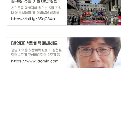
참세상::5월 31일 태안·창원 탈석탄 정의로운 전환 대행진에서 대선 후보를 만난다면
선거운동 막바지에 열리는 5월 31일,
대선 후보들에게 ‘정의로운 전환을
위한 노동자·시민 대행진’의 참여를
https://bit.ly/3SqC8Xa
제안한다. 탈석탄-공공재생에너지
판은 깔렸다. 깨어있는 노동자들, 시
민들이 모이는 곳에 대통령이 되려는
정치인과 집권하려는 정당이 오지 않
는다면, 그건 진짜 대한민국 선거운동
[발언대] 석탄화력 폐쇄해도 우리 삶까지 폐쇄할 수 없다
이 아니다.
경남 지역은 하동화력 8호기, 삼천포
화력 4호기 고성하이화력 2호기 등
모두 14기의 석탄화력발전소가 운영
https://www.idomin.com/news/articleView.html?idxno=932865
되고 있습니다. 전국에서 두 번째로
많은 규모입니다.발전소 폐쇄에 따른
고용 대책만을 말씀드리기에는 무리
가 있는 것 같아 지역에 미치는 문제
점을 하동화력을 중심으로 말씀드려
보겠
0
Today
-
0 seconds ago